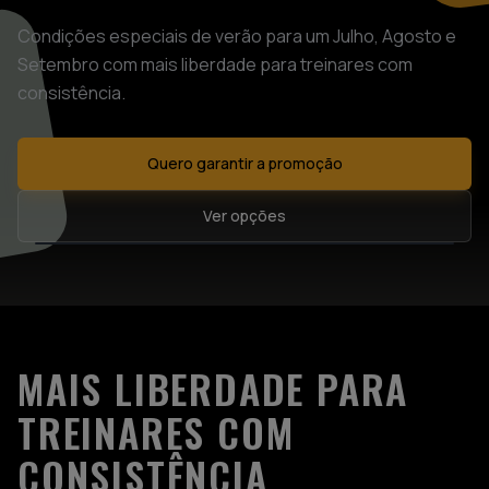
Condições especiais de verão para um Julho, Agosto e
Setembro com mais liberdade para treinares com
consistência.
JUL + AGO + SET
MAIS LIBERDADE NO
Quero garantir a promoção
TREINO
Ver opções
MAIS LIBERDADE PARA
TREINARES COM
CONSISTÊNCIA