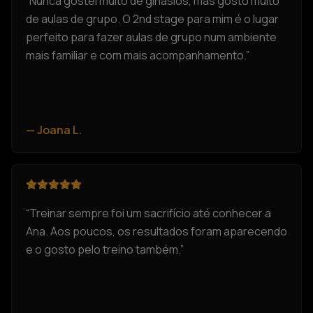
“
Nunca gostei muito de ginásios, mas gosto muito
de aulas de grupo. O 2nd stage para mim é o lugar
perfeito para fazer aulas de grupo num ambiente
mais familiar e com mais acompanhamento.
”
—
Joana L.
“
Treinar sempre foi um sacrifício até conhecer a
Ana. Aos poucos, os resultados foram aparecendo
e o gosto pelo treino também.
”