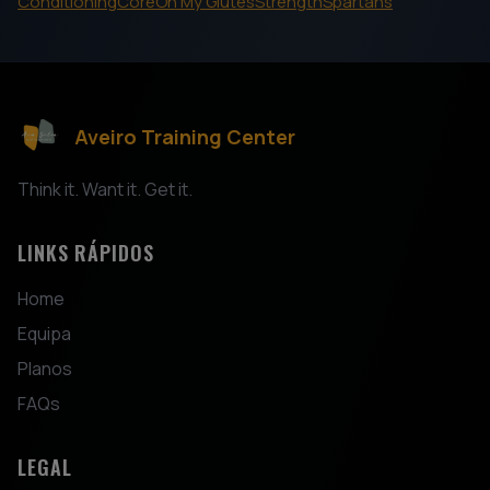
Conditioning
Core
Oh My Glutes
Strength
Spartans
Aveiro Training Center
Think it. Want it. Get it.
LINKS RÁPIDOS
Home
Equipa
Planos
FAQs
LEGAL