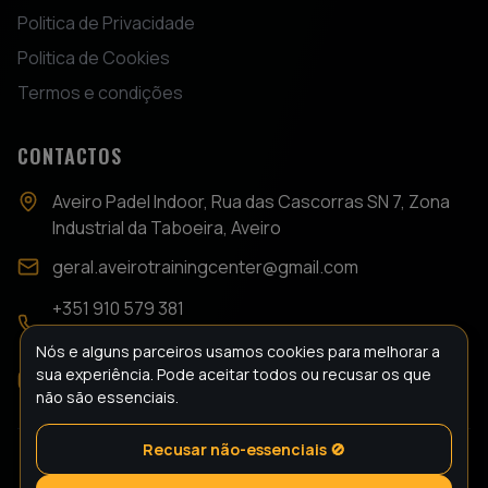
Politica de Privacidade
Politica de Cookies
Termos e condições
CONTACTOS
Aveiro Padel Indoor, Rua das Cascorras SN 7, Zona
Industrial da Taboeira, Aveiro
geral.aveirotrainingcenter@gmail.com
+351 910 579 381
+351 910 578 526
Nós e alguns parceiros usamos cookies para melhorar a
sua experiência. Pode aceitar todos ou recusar os que
@aveirotrainingcenter
não são essenciais.
Recusar não-essenciais 🚫
© 2025 Aveiro Training Center. Todos os direitos reservados.